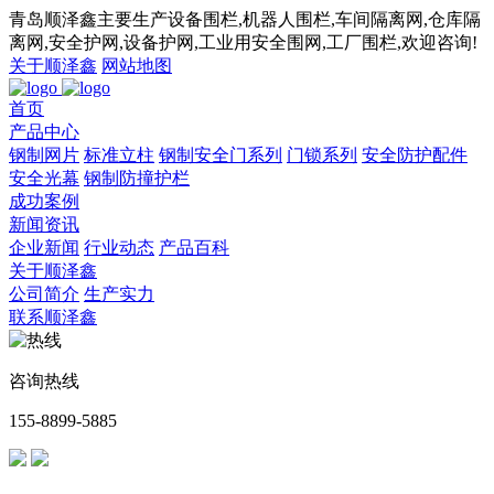
青岛顺泽鑫主要生产设备围栏,机器人围栏,车间隔离网,仓库隔
离网,安全护网,设备护网,工业用安全围网,工厂围栏,欢迎咨询!
关于顺泽鑫
网站地图
首页
产品中心
钢制网片
标准立柱
钢制安全门系列
门锁系列
安全防护配件
安全光幕
钢制防撞护栏
成功案例
新闻资讯
企业新闻
行业动态
产品百科
关于顺泽鑫
公司简介
生产实力
联系顺泽鑫
咨询热线
155-8899-5885