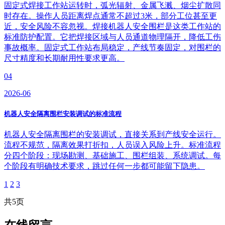
固定式焊接工作站运转时，弧光辐射、金属飞溅、烟尘扩散同
时存在。操作人员距离焊点通常不超过3米，部分工位甚至更
近，安全风险不容忽视。焊接机器人安全围栏是这类工作站的
标准防护配置。它把焊接区域与人员通道物理隔开，降低工伤
事故概率。固定式工作站布局稳定，产线节奏固定，对围栏的
尺寸精度和长期耐用性要求更高。
04
2026-06
机器人安全隔离围栏安装调试的标准流程
机器人安全隔离围栏的安装调试，直接关系到产线安全运行。
流程不规范，隔离效果打折扣，人员误入风险上升。标准流程
分四个阶段：现场勘测、基础施工、围栏组装、系统调试。每
个阶段有明确技术要求，跳过任何一步都可能留下隐患。
1
2
3
共5页