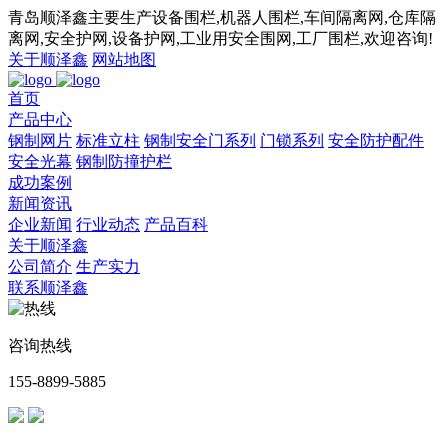
青岛顺泽鑫主要生产设备围栏,机器人围栏,车间隔离网,仓库隔
离网,安全护网,设备护网,工业用安全围网,工厂围栏,欢迎咨询!
关于顺泽鑫
网站地图
首页
产品中心
钢制网片
标准立柱
钢制安全门系列
门锁系列
安全防护配件
安全光幕
钢制防撞护栏
成功案例
新闻资讯
企业新闻
行业动态
产品百科
关于顺泽鑫
公司简介
生产实力
联系顺泽鑫
咨询热线
155-8899-5885