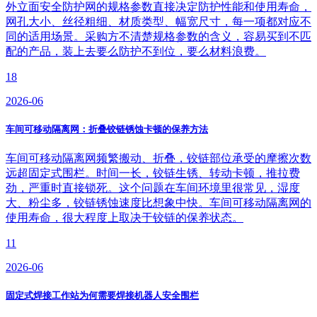
外立面安全防护网的规格参数直接决定防护性能和使用寿命，
网孔大小、丝径粗细、材质类型、幅宽尺寸，每一项都对应不
同的适用场景。采购方不清楚规格参数的含义，容易买到不匹
配的产品，装上去要么防护不到位，要么材料浪费。
18
2026-06
车间可移动隔离网：折叠铰链锈蚀卡顿的保养方法
车间可移动隔离网频繁搬动、折叠，铰链部位承受的摩擦次数
远超固定式围栏。时间一长，铰链生锈、转动卡顿，推拉费
劲，严重时直接锁死。这个问题在车间环境里很常见，湿度
大、粉尘多，铰链锈蚀速度比想象中快。车间可移动隔离网的
使用寿命，很大程度上取决于铰链的保养状态。
11
2026-06
固定式焊接工作站为何需要焊接机器人安全围栏