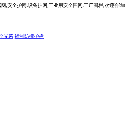
网,安全护网,设备护网,工业用安全围网,工厂围栏,欢迎咨询!
全光幕
钢制防撞护栏