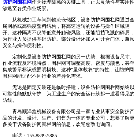
防护网围栏网
作为物理隔离的关键工具，正以灵活性与实用性
渗透至各类作业场景。
从机械加工车间到物流仓储区，设备防护网围栏网通过金
属网格或高强度塑料结构，将高速运转的设备与操作区域隔
开。这种隔离不仅降低意外触碰风险，还能阻挡飞溅的碎屑，
为作业人员提供基础防护。部分设计还加入可开合门体，兼顾
安全与操作便利性。
定制化是设备防护网围栏网的另一优势。根据设备尺寸、
作业流程及环境特点，围栏网可调整高度、密度与颜色，甚至
集成警示标识或照明模块。这种“量体裁衣”的特性，让防护网
围栏网能适配不同行业的差异化需求。
无论是固定安装还是临时搭建，设备防护网围栏网始终以
可靠性能默默守护，为工业生产的安全运行筑起一道看得见的
防线。
青岛顺泽鑫机械设备有限公司是一家专业从事安全防护产
品的开发、设计、生产、销售为一体的专业公司，想要了解更
多关于设备防护网围栏网的信息，欢迎您致电询问。
电话：155-8899-5885