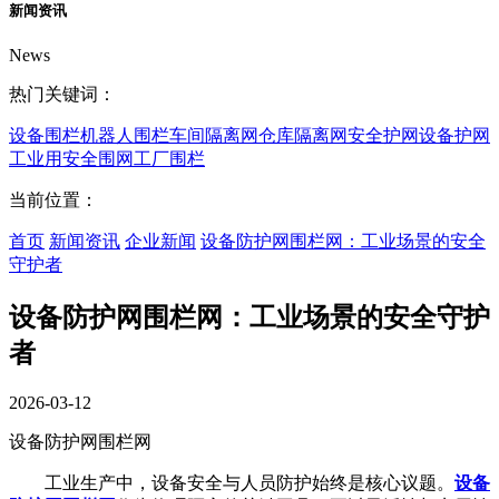
新闻资讯
News
热门关键词：
设备围栏
机器人围栏
车间隔离网
仓库隔离网
安全护网
设备护网
工业用安全围网
工厂围栏
当前位置：
首页
新闻资讯
企业新闻
设备防护网围栏网：工业场景的安全
守护者
设备防护网围栏网：工业场景的安全守护
者
2026-03-12
设备防护网围栏网
工业生产中，设备安全与人员防护始终是核心议题。
设备