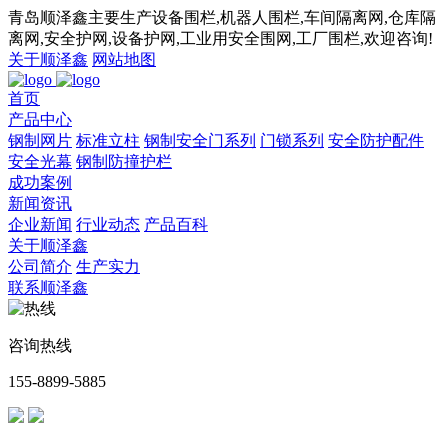
青岛顺泽鑫主要生产设备围栏,机器人围栏,车间隔离网,仓库隔
离网,安全护网,设备护网,工业用安全围网,工厂围栏,欢迎咨询!
关于顺泽鑫
网站地图
首页
产品中心
钢制网片
标准立柱
钢制安全门系列
门锁系列
安全防护配件
安全光幕
钢制防撞护栏
成功案例
新闻资讯
企业新闻
行业动态
产品百科
关于顺泽鑫
公司简介
生产实力
联系顺泽鑫
咨询热线
155-8899-5885