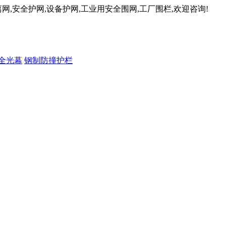
网,安全护网,设备护网,工业用安全围网,工厂围栏,欢迎咨询!
全光幕
钢制防撞护栏