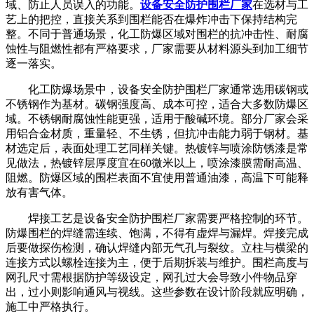
域、防止人员误入的功能。
设备安全防护围栏厂家
在选材与工
艺上的把控，直接关系到围栏能否在爆炸冲击下保持结构完
整。不同于普通场景，化工防爆区域对围栏的抗冲击性、耐腐
蚀性与阻燃性都有严格要求，厂家需要从材料源头到加工细节
逐一落实。
化工防爆场景中，设备安全防护围栏厂家通常选用碳钢或
不锈钢作为基材。碳钢强度高、成本可控，适合大多数防爆区
域。不锈钢耐腐蚀性能更强，适用于酸碱环境。部分厂家会采
用铝合金材质，重量轻、不生锈，但抗冲击能力弱于钢材。基
材选定后，表面处理工艺同样关键。热镀锌与喷涂防锈漆是常
见做法，热镀锌层厚度宜在60微米以上，喷涂漆膜需耐高温、
阻燃。防爆区域的围栏表面不宜使用普通油漆，高温下可能释
放有害气体。
焊接工艺是设备安全防护围栏厂家需要严格控制的环节。
防爆围栏的焊缝需连续、饱满，不得有虚焊与漏焊。焊接完成
后要做探伤检测，确认焊缝内部无气孔与裂纹。立柱与横梁的
连接方式以螺栓连接为主，便于后期拆装与维护。围栏高度与
网孔尺寸需根据防护等级设定，网孔过大会导致小件物品穿
出，过小则影响通风与视线。这些参数在设计阶段就应明确，
施工中严格执行。