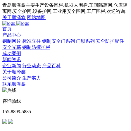
青岛顺泽鑫主要生产设备围栏,机器人围栏,车间隔离网,仓库隔
离网,安全护网,设备护网,工业用安全围网,工厂围栏,欢迎咨询!
关于顺泽鑫
网站地图
首页
产品中心
钢制网片
标准立柱
钢制安全门系列
门锁系列
安全防护配件
安全光幕
钢制防撞护栏
成功案例
新闻资讯
企业新闻
行业动态
产品百科
关于顺泽鑫
公司简介
生产实力
联系顺泽鑫
咨询热线
155-8899-5885