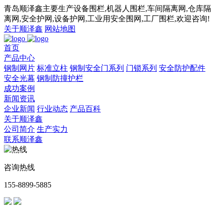
青岛顺泽鑫主要生产设备围栏,机器人围栏,车间隔离网,仓库隔
离网,安全护网,设备护网,工业用安全围网,工厂围栏,欢迎咨询!
关于顺泽鑫
网站地图
首页
产品中心
钢制网片
标准立柱
钢制安全门系列
门锁系列
安全防护配件
安全光幕
钢制防撞护栏
成功案例
新闻资讯
企业新闻
行业动态
产品百科
关于顺泽鑫
公司简介
生产实力
联系顺泽鑫
咨询热线
155-8899-5885