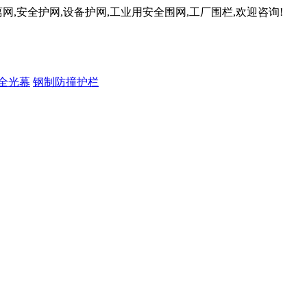
网,安全护网,设备护网,工业用安全围网,工厂围栏,欢迎咨询!
全光幕
钢制防撞护栏