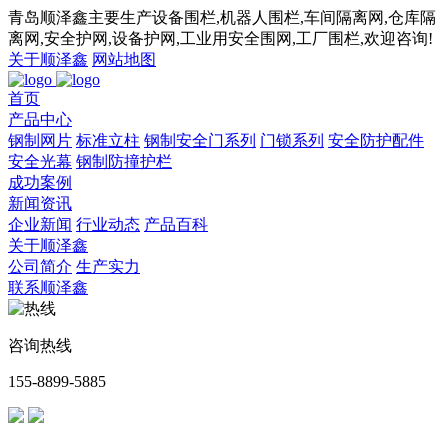
青岛顺泽鑫主要生产设备围栏,机器人围栏,车间隔离网,仓库隔
离网,安全护网,设备护网,工业用安全围网,工厂围栏,欢迎咨询!
关于顺泽鑫
网站地图
首页
产品中心
钢制网片
标准立柱
钢制安全门系列
门锁系列
安全防护配件
安全光幕
钢制防撞护栏
成功案例
新闻资讯
企业新闻
行业动态
产品百科
关于顺泽鑫
公司简介
生产实力
联系顺泽鑫
咨询热线
155-8899-5885