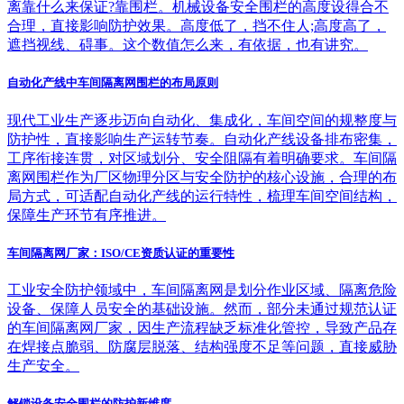
离靠什么来保证?靠围栏。机械设备安全围栏的高度设得合不
合理，直接影响防护效果。高度低了，挡不住人;高度高了，
遮挡视线、碍事。这个数值怎么来，有依据，也有讲究。
自动化产线中车间隔离网围栏的布局原则
现代工业生产逐步迈向自动化、集成化，车间空间的规整度与
防护性，直接影响生产运转节奏。自动化产线设备排布密集，
工序衔接连贯，对区域划分、安全阻隔有着明确要求。车间隔
离网围栏作为厂区物理分区与安全防护的核心设施，合理的布
局方式，可适配自动化产线的运行特性，梳理车间空间结构，
保障生产环节有序推进。
车间隔离网厂家：ISO/CE资质认证的重要性
工业安全防护领域中，车间隔离网是划分作业区域、隔离危险
设备、保障人员安全的基础设施。然而，部分未通过规范认证
的车间隔离网厂家，因生产流程缺乏标准化管控，导致产品存
在焊接点脆弱、防腐层脱落、结构强度不足等问题，直接威胁
生产安全。
解锁设备安全围栏的防护新维度