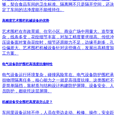
够，契合食品车间的卫生标准。隔离网不只是隔开空间，还决
定了车间的洁净度能不能维持住。
高精度艺术围栏机械设备的优势
艺术围栏在市政景观、住宅小区、商业广场中用量大。造型复
杂，线条多变，花纹细节丰富，对加工精度要求很高。传统冲
压设备面对复杂花纹时，细节还原能力不足，边缘毛刺多，孔
位偏差大。艺术围栏机械设备针对这些痛点，发展出高精度加
工方案。
电气设备防护围栏高强度抗撞特性
电气设备运行环境复杂，碰撞风险常在。电气设备防护围栏承
担物理隔离任务，核心能力之一就是高强度抗撞。这类围栏不
是简单隔挡，靠材质与结构设计构建防护屏障。设备安全、人
员防护，都依托这层屏障。
机械设备安全围栏高度该怎么定？
车间里设备运转不停，人员在旁边走动、检修、操作，安全距