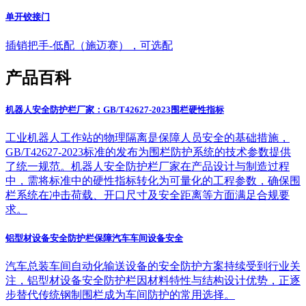
单开铰接门
插销把手-低配（施迈赛），可选配
产品百科
机器人安全防护栏厂家：GB/T42627-2023围栏硬性指标
工业机器人工作站的物理隔离是保障人员安全的基础措施，
GB/T42627-2023标准的发布为围栏防护系统的技术参数提供
了统一规范。机器人安全防护栏厂家在产品设计与制造过程
中，需将标准中的硬性指标转化为可量化的工程参数，确保围
栏系统在冲击荷载、开口尺寸及安全距离等方面满足合规要
求。
铝型材设备安全防护栏保障汽车车间设备安全
汽车总装车间自动化输送设备的安全防护方案持续受到行业关
注，铝型材设备安全防护栏因材料特性与结构设计优势，正逐
步替代传统钢制围栏成为车间防护的常用选择。