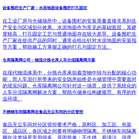
设备围栏生产厂家：水泥地面设备围栏打孔固定
在工业厂房与仓储场所中，设备围栏的安装质量直接关系到生
产安全与区域划分效果。水泥地面作为常见的基础面层，其硬
度较高，打孔固定工艺与普通地面存在较大差异。设备围栏生
产厂家在提供产品的同时，通常会给出针对水泥地面的安装指
导方案，帮助施工方掌握正确的打孔与固定方法。
仓库隔离网公司：物流分拣仓库人车分流隔离网方案
在现代物流体系中，分拣仓库承担着货物中转与分配的核心功
能，而人车混行所带来的安全隐患始终是仓储管理中需要面对
的现实问题。仓库隔离网公司针对这一场景，提供了系统化的
人车分流隔离网解决方案，帮助仓储单位构建规范、有序的作
业环境。
不锈钢车间隔离网在食品无尘车间的分区管控
食品无尘车间对分区管控要求严格，原料区、加工区、包装
区、成品区，各区域之间要有明确物理隔离。不锈钢车间隔离
网在这类场景里用得多，原因简单：不生锈、易清洁、强度