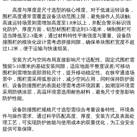
高度与厚度是尺寸选型的核心维度。对于低速运转设备，
围栏高度通常需覆盖设备活动范围上限，避免操作人员误触;
高速运转场景则需增加高度至1.8米以上，并配合警示标识强
化防护。厚度方面，铝型材围栏需达到3-5毫米，钢制围栏可
适当降低至2-3毫米，通过材料特性平衡强度与重量。设备防
撞围栏的模块化设计需考虑拼接间隙，确保单块围栏宽度不超
过1.2米，便于运输与快速组装。
安装方式与空间布局直接影响尺寸适配性。固定式围栏需
预留5-10厘米的基础安装间隙，适应地面平整度误差;可移动
围栏则需增加底部滑轮尺寸，提升移动稳定性。在狭窄通道场
景中，围栏需采用弧形设计，减少空间占用，同时保持防护面
积。设备防撞围栏的表面处理需考虑环境因素，如潮湿环境需
采用防锈涂层，高温环境需选用耐热材料，避免尺寸变形影响
防护性能。
设备防撞围栏规格尺寸选型需综合考量设备特性、环境条
件与操作需求。通过科学匹配高度、厚度、安装方式及表面处
理工艺，可实现防护效能与使用成本的双重优化，为工业安全
提供可靠保障。