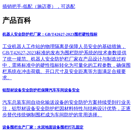
插销把手-低配（施迈赛），可选配
产品百科
机器人安全防护栏厂家：GB/T42627-2023围栏硬性指标
工业机器人工作站的物理隔离是保障人员安全的基础措施，
GB/T42627-2023标准的发布为围栏防护系统的技术参数提供
了统一规范。机器人安全防护栏厂家在产品设计与制造过程
中，需将标准中的硬性指标转化为可量化的工程参数，确保围
栏系统在冲击荷载、开口尺寸及安全距离等方面满足合规要
求。
铝型材设备安全防护栏保障汽车车间设备安全
汽车总装车间自动化输送设备的安全防护方案持续受到行业关
注，铝型材设备安全防护栏因材料特性与结构设计优势，正逐
步替代传统钢制围栏成为车间防护的常用选择。
设备围栏生产厂家：水泥地面设备围栏打孔固定