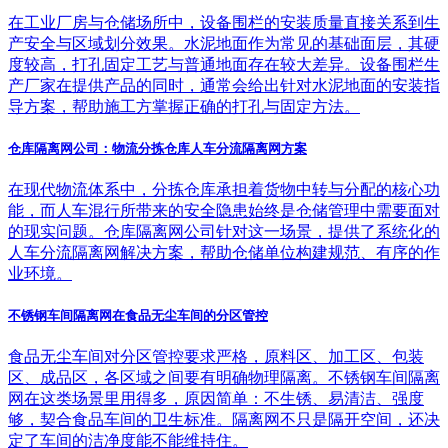
在工业厂房与仓储场所中，设备围栏的安装质量直接关系到生
产安全与区域划分效果。水泥地面作为常见的基础面层，其硬
度较高，打孔固定工艺与普通地面存在较大差异。设备围栏生
产厂家在提供产品的同时，通常会给出针对水泥地面的安装指
导方案，帮助施工方掌握正确的打孔与固定方法。
仓库隔离网公司：物流分拣仓库人车分流隔离网方案
在现代物流体系中，分拣仓库承担着货物中转与分配的核心功
能，而人车混行所带来的安全隐患始终是仓储管理中需要面对
的现实问题。仓库隔离网公司针对这一场景，提供了系统化的
人车分流隔离网解决方案，帮助仓储单位构建规范、有序的作
业环境。
不锈钢车间隔离网在食品无尘车间的分区管控
食品无尘车间对分区管控要求严格，原料区、加工区、包装
区、成品区，各区域之间要有明确物理隔离。不锈钢车间隔离
网在这类场景里用得多，原因简单：不生锈、易清洁、强度
够，契合食品车间的卫生标准。隔离网不只是隔开空间，还决
定了车间的洁净度能不能维持住。