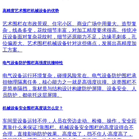
高精度艺术围栏机械设备的优势
艺术围栏在市政景观、住宅小区、商业广场中用量大。造型复
杂，线条多变，花纹细节丰富，对加工精度要求很高。传统冲
压设备面对复杂花纹时，细节还原能力不足，边缘毛刺多，孔
位偏差大。艺术围栏机械设备针对这些痛点，发展出高精度加
工方案。
电气设备防护围栏高强度抗撞特性
电气设备运行环境复杂，碰撞风险常在。电气设备防护围栏承
担物理隔离任务，核心能力之一就是高强度抗撞。这类围栏不
是简单隔挡，靠材质与结构设计构建防护屏障。设备安全、人
员防护，都依托这层屏障。
机械设备安全围栏高度该怎么定？
车间里设备运转不停，人员在旁边走动、检修、操作，安全距
离靠什么来保证?靠围栏。机械设备安全围栏的高度设得合不
合理，直接影响防护效果。高度低了，挡不住人;高度高了，