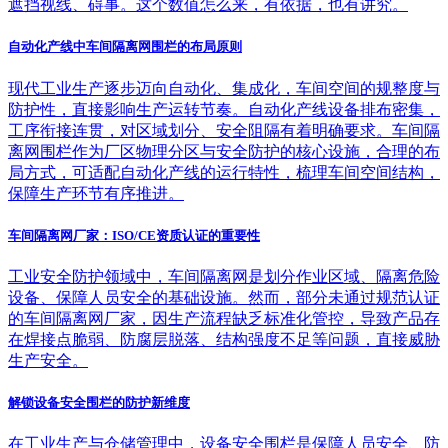
遮挡视线、碍事。这个数值怎么来，有依据，也有讲究。
自动化产线中车间隔离网围栏的布局原则
现代工业生产逐步迈向自动化、集成化，车间空间的规整度与
防护性，直接影响生产运转节奏。自动化产线设备排布密集，
工序衔接连贯，对区域划分、安全阻隔有着明确要求。车间隔
离网围栏作为厂区物理分区与安全防护的核心设施，合理的布
局方式，可适配自动化产线的运行特性，梳理车间空间结构，
保障生产环节有序推进。
车间隔离网厂家：ISO/CE资质认证的重要性
工业安全防护领域中，车间隔离网是划分作业区域、隔离危险
设备、保障人员安全的基础设施。然而，部分未通过规范认证
的车间隔离网厂家，因生产流程缺乏标准化管控，导致产品存
在焊接点脆弱、防腐层脱落、结构强度不足等问题，直接威胁
生产安全。
解锁设备安全围栏的防护新维度
在工业生产与仓储管理中，设备安全围栏是保障人员安全、防