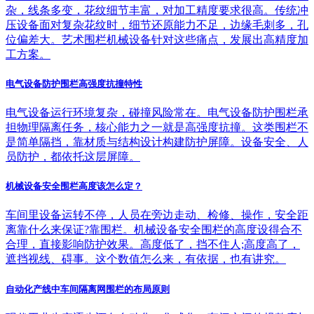
杂，线条多变，花纹细节丰富，对加工精度要求很高。传统冲
压设备面对复杂花纹时，细节还原能力不足，边缘毛刺多，孔
位偏差大。艺术围栏机械设备针对这些痛点，发展出高精度加
工方案。
电气设备防护围栏高强度抗撞特性
电气设备运行环境复杂，碰撞风险常在。电气设备防护围栏承
担物理隔离任务，核心能力之一就是高强度抗撞。这类围栏不
是简单隔挡，靠材质与结构设计构建防护屏障。设备安全、人
员防护，都依托这层屏障。
机械设备安全围栏高度该怎么定？
车间里设备运转不停，人员在旁边走动、检修、操作，安全距
离靠什么来保证?靠围栏。机械设备安全围栏的高度设得合不
合理，直接影响防护效果。高度低了，挡不住人;高度高了，
遮挡视线、碍事。这个数值怎么来，有依据，也有讲究。
自动化产线中车间隔离网围栏的布局原则