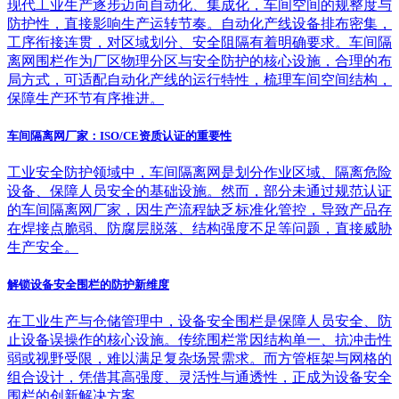
现代工业生产逐步迈向自动化、集成化，车间空间的规整度与
防护性，直接影响生产运转节奏。自动化产线设备排布密集，
工序衔接连贯，对区域划分、安全阻隔有着明确要求。车间隔
离网围栏作为厂区物理分区与安全防护的核心设施，合理的布
局方式，可适配自动化产线的运行特性，梳理车间空间结构，
保障生产环节有序推进。
车间隔离网厂家：ISO/CE资质认证的重要性
工业安全防护领域中，车间隔离网是划分作业区域、隔离危险
设备、保障人员安全的基础设施。然而，部分未通过规范认证
的车间隔离网厂家，因生产流程缺乏标准化管控，导致产品存
在焊接点脆弱、防腐层脱落、结构强度不足等问题，直接威胁
生产安全。
解锁设备安全围栏的防护新维度
在工业生产与仓储管理中，设备安全围栏是保障人员安全、防
止设备误操作的核心设施。传统围栏常因结构单一、抗冲击性
弱或视野受限，难以满足复杂场景需求。而方管框架与网格的
组合设计，凭借其高强度、灵活性与通透性，正成为设备安全
围栏的创新解决方案。