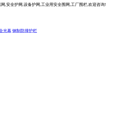
网,安全护网,设备护网,工业用安全围网,工厂围栏,欢迎咨询!
全光幕
钢制防撞护栏