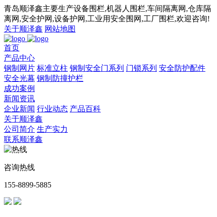
青岛顺泽鑫主要生产设备围栏,机器人围栏,车间隔离网,仓库隔
离网,安全护网,设备护网,工业用安全围网,工厂围栏,欢迎咨询!
关于顺泽鑫
网站地图
首页
产品中心
钢制网片
标准立柱
钢制安全门系列
门锁系列
安全防护配件
安全光幕
钢制防撞护栏
成功案例
新闻资讯
企业新闻
行业动态
产品百科
关于顺泽鑫
公司简介
生产实力
联系顺泽鑫
咨询热线
155-8899-5885