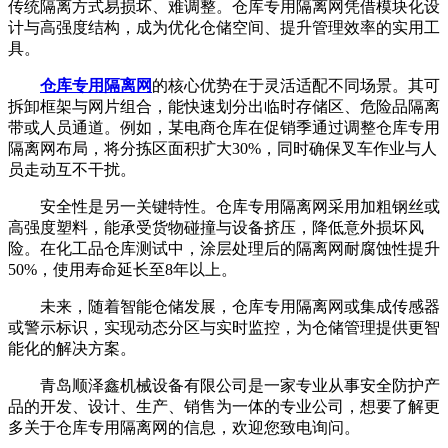
传统隔离方式易损坏、难调整。仓库专用隔离网凭借模块化设
计与高强度结构，成为优化仓储空间、提升管理效率的实用工
具。
仓库专用隔离网
的核心优势在于灵活适配不同场景。其可
拆卸框架与网片组合，能快速划分出临时存储区、危险品隔离
带或人员通道。例如，某电商仓库在促销季通过调整仓库专用
隔离网布局，将分拣区面积扩大30%，同时确保叉车作业与人
员走动互不干扰。
安全性是另一关键特性。仓库专用隔离网采用加粗钢丝或
高强度塑料，能承受货物碰撞与设备挤压，降低意外损坏风
险。在化工品仓库测试中，涂层处理后的隔离网耐腐蚀性提升
50%，使用寿命延长至8年以上。
未来，随着智能仓储发展，仓库专用隔离网或集成传感器
或警示标识，实现动态分区与实时监控，为仓储管理提供更智
能化的解决方案。
青岛顺泽鑫机械设备有限公司是一家专业从事安全防护产
品的开发、设计、生产、销售为一体的专业公司，想要了解更
多关于仓库专用隔离网的信息，欢迎您致电询问。