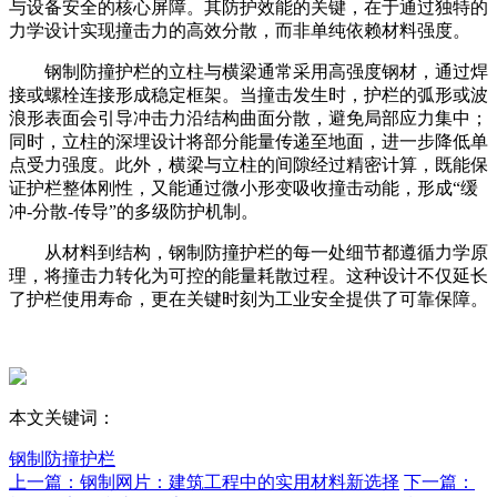
与设备安全的核心屏障。其防护效能的关键，在于通过独特的
力学设计实现撞击力的高效分散，而非单纯依赖材料强度。
钢制防撞护栏的立柱与横梁通常采用高强度钢材，通过焊
接或螺栓连接形成稳定框架。当撞击发生时，护栏的弧形或波
浪形表面会引导冲击力沿结构曲面分散，避免局部应力集中；
同时，立柱的深埋设计将部分能量传递至地面，进一步降低单
点受力强度。此外，横梁与立柱的间隙经过精密计算，既能保
证护栏整体刚性，又能通过微小形变吸收撞击动能，形成“缓
冲-分散-传导”的多级防护机制。
从材料到结构，钢制防撞护栏的每一处细节都遵循力学原
理，将撞击力转化为可控的能量耗散过程。这种设计不仅延长
了护栏使用寿命，更在关键时刻为工业安全提供了可靠保障。
本文关键词：
钢制防撞护栏
上一篇：钢制网片：建筑工程中的实用材料新选择
下一篇：